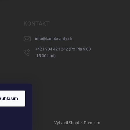
KONTAKT
info
@
kanobeauty.sk
+421 904 424 242 (Po-Pia 9:00
-15:00 hod)
Súhlasím
Vytvoril Shoptet Premium