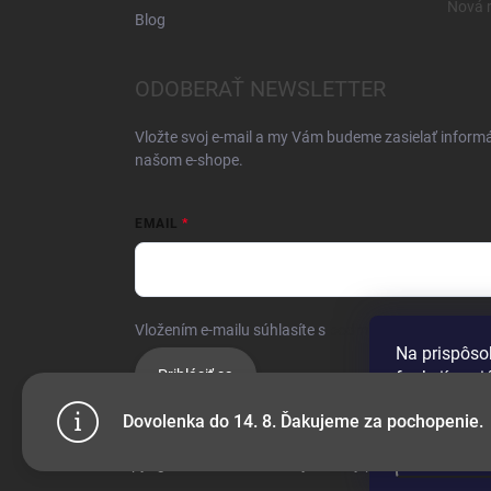
Nová r
Blog
ODOBERAŤ NEWSLETTER
Vložte svoj e-mail a my Vám budeme zasielať inform
našom e-shope.
EMAIL
Vložením e-mailu súhlasíte s
podmienkami ochrany 
Na prispôso
Prihlásiť sa
funkcií soci
používame s
Dovolenka do 14. 8. Ďakujeme za pochopenie.
Nastaven
Copyright 2026
Kano Beauty
. Všetky práva vyhradené.