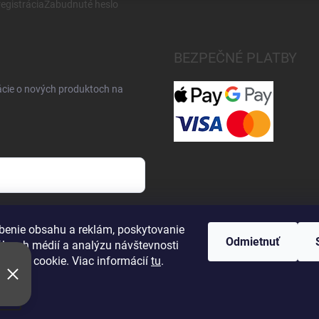
egistrácia
Zabudnuté heslo
BEZPEČNÉ PLATBY
ácie o nových produktoch na
osobných údajov
benie obsahu a reklám, poskytovanie
Odmietnuť
álnych médií a analýzu návštevnosti
úbory cookie. Viac informácií
tu
.
ie
Upraviť nastavenie cookies