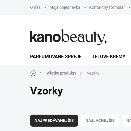
Prejsť
O nás
Moja objednávka
Kontaktný formulár
na
obsah
PARFUMOVANÉ SPREJE
TELOVÉ KRÉMY
Domov
Všetky produkty
Vzorky
Vzorky
R
a
NAJPREDÁVANEJŠIE
NAJLACNEJŠIE
N
d