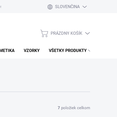
SLOVENČINA
osobných údajov
Používanie cookies
Vyhlásenie o zodpovednost
PRÁZDNY KOŠÍK
NÁKUPNÝ
KOŠÍK
METIKA
VZORKY
VŠETKY PRODUKTY
7
položiek celkom