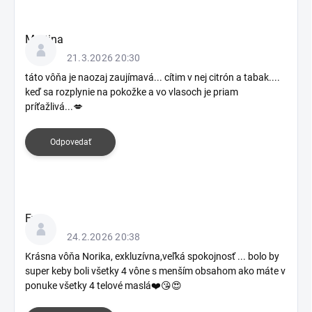
i
í
Martina
21.3.2026 20:30
táto vôňa je naozaj zaujímavá... cítim v nej citrón a tabak....
keď sa rozplynie na pokožke a vo vlasoch je priam
príťažlivá...💋
Odpovedať
Eva
24.2.2026 20:38
Krásna vôňa Norika, exkluzívna,veľká spokojnosť ... bolo by
super keby boli všetky 4 vône s menším obsahom ako máte v
ponuke všetky 4 telové maslá❤️😘😍