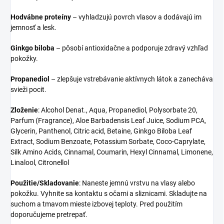
Hodvábne proteíny
– vyhladzujú povrch vlasov a dodávajú im
jemnosť a lesk.
Ginkgo biloba
– pôsobí antioxidačne a podporuje zdravý vzhľad
pokožky.
Propanediol
– zlepšuje vstrebávanie aktívnych látok a zanecháva
svieži pocit.
Zloženie
:
Alcohol Denat., Aqua, Propanediol, Polysorbate 20,
Parfum (Fragrance), Aloe Barbadensis Leaf Juice, Sodium PCA,
Glycerin, Panthenol, Citric acid, Betaine, Ginkgo Biloba Leaf
Extract, Sodium Benzoate, Potassium Sorbate, Coco-Caprylate,
Silk Amino Acids, Cinnamal, Coumarin, Hexyl Cinnamal, Limonene,
Linalool, Citronellol
Použitie/Skladovanie
: Naneste jemnú vrstvu na vlasy alebo
pokožku. Vyhnite sa kontaktu s očami a sliznicami. Skladujte na
suchom a tmavom mieste izbovej teploty.
Pred použitím
doporučujeme pretrepať.