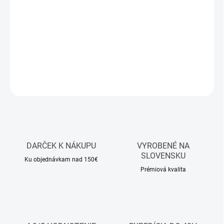
Hrejivá a podmanivá vôňa, v ktorej sa sladký med prelína s
korenistými tónmi a hlbokým santalovým drevom. Elegantná
kompozícia pre tých, ktorí milujú intenzitu, charakter a
zmyselnosť.
DETAILNÉ INFORMÁCIE
OPÝTAŤ SA
STRÁŽIŤ
DARČEK K NÁKUPU
VYROBENÉ NA
SLOVENSKU
Ku objednávkam nad 150€
Prémiová kvalita