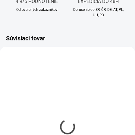
4.9/5 HODNOTENIE
EXPEDÍCIA DO 48H
Od overených zákazníkov
Doručenie do SR, ČR, DE, AT, PL,
HU, RO
Súvisiaci tovar
SKLADOM
SKLADOM
Parfumovaná vlasová a
Telový peeling Santal
telová hmla Vanilla
Elegance
Extravagance
21,90 €
34,90 €
Do košíka