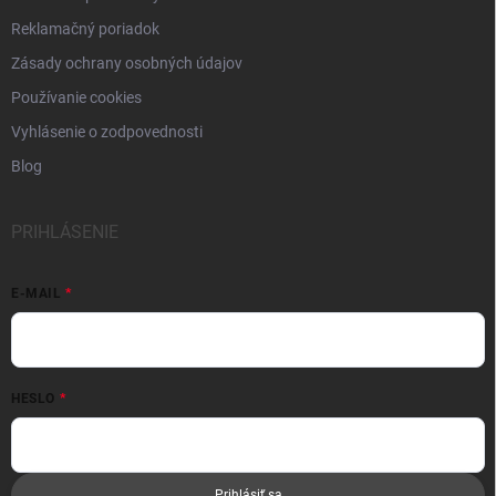
Reklamačný poriadok
Zásady ochrany osobných údajov
Používanie cookies
Vyhlásenie o zodpovednosti
Blog
PRIHLÁSENIE
E-MAIL
HESLO
Prihlásiť sa