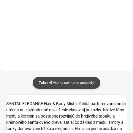
Do košíka
KANOBEAUTY - THE BODY
EXFOLIANT je viac než len
Jemná a návyková vôňa, v ktorej
sprchový peeling. Je to
sa svieže tóny zeleného čaju a
premyslený rituál, ktorý spája
bergamotu prelínajú s krémovou
jemnú exfoliáciu s účinnými
vanilkou a hrejivými sladkými
aktívnymi látkami – rovnakými,
tónmi. Elegantná kompozícia pre
aké nájdeš aj v...
tých, ktorí milujú...
Zobraziť všetky súvisiace produkty
SANTAL ELEGANCE Hair & Body Mist je ľahká parfumovaná hmla
určená na každodenné osvieženie vlasov aj pokožky. Iskrivé tóny
medu a korenín sa postupne rozvíjajú do hrejivého tabaku a
krémového santalového dreva, zatiaľ čo základ z medu, ambry a
tonky dodáva vôni hĺbku a eleganciu. Hmla sa jemne usádza na