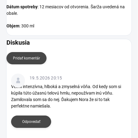
Dátum spotreby
: 12 mesiacov od otvorenia. Šarža uvedená na
obale.
Objem
: 300 ml
Diskusia
Pridať komentár
V
ý
19.5.2026 20:15
p
Veľmi intenzívna, hlboká a zmyselná vôňa. Od kedy som si
i
kúpila túto úžasnú telovú hmlu, nepoužívam inú vôňu.
s
Zamilovala som sa do nej. Ďakujem Nora že si to tak
d
perfektne namiešala.
i
s
k
Odpovedať
u
s