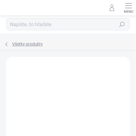
Prejsť
na
obsah
Hľadať
Všetky produkty