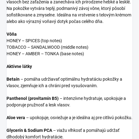
vlasoch bez zaťaženia a zanecháva ich prirodzene hebké a lesklé.
Na pokožke vytvára teplý, podmanivý závoj vône, ktorý pôsobí
sofistikovane a zmyselne. Ideálna na vrstvenie s telovým krémom
alebo ako výrazný voňavý dotyk počas celého dňa.
Vôňa
HONEY – SPICES (top notes)
TOBACCO – SANDALWOOD (middle notes)
HONEY – AMBER – TONKA (base notes)
Aktívne látky
Betaín
– pomáha udržiavať optimálnu hydratáciu pokožky a
vlasov, zjemňuje ich a chráni pred vysušovaním.
Panthenol (provitamín B5)
– intenzívne hydratuje, upokojuje a
podporuje pružnosť a lesk vlasov.
Aloe vera
– upokojuje, osviežuje a je ideálna aj pre citlivú pokožku.
Glycerín & Sodium PCA
– viažu vlhkosť a pomáhajú udržať
dlhodobý komfort hydratácie.