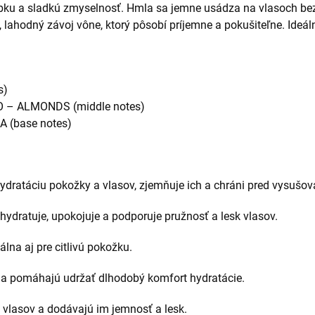
bku a sladkú zmyselnosť. Hmla sa jemne usádza na vlasoch bez
ý, lahodný závoj vône, ktorý pôsobí príjemne a pokušiteľne. Ide
s)
– ALMONDS (middle notes)
 (base notes)
dratáciu pokožky a vlasov, zjemňuje ich a chráni pred vysušov
hydratuje, upokojuje a podporuje pružnosť a lesk vlasov.
álna aj pre citlivú pokožku.
 a pomáhajú udržať dlhodobý komfort hydratácie.
vlasov a dodávajú im jemnosť a lesk.