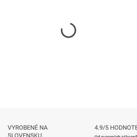
Sladká a lahodná vôňa, v kto
korenistými orieškovými ako
kompozícia pre tých, ktorí m
DETAILNÉ INFORMÁCIE
VYROBENÉ NA
4.9/5 HODNOT
SLOVENSKU