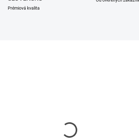
Od overených zákazní
Prémiová kvalita
SKLADOM
SKL
rfumovaná vlasová a
Parfumovaná vlasová 
ová hmla Santal
telová hmla Bitter Nec
egance
34,90 €