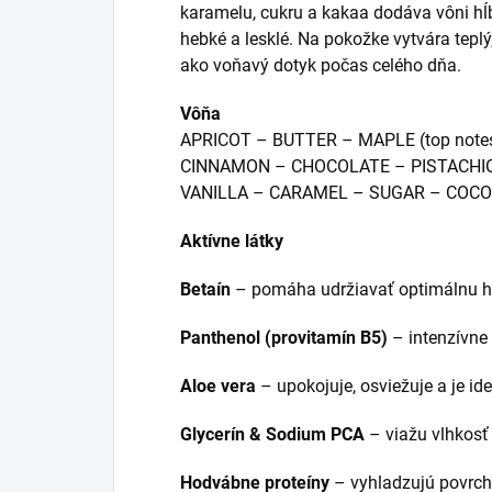
karamelu, cukru a kakaa dodáva vôni hĺ
hebké a lesklé. Na pokožke vytvára tepl
ako voňavý dotyk počas celého dňa.
Vôňa
APRICOT – BUTTER – MAPLE (top note
CINNAMON – CHOCOLATE – PISTACHIO 
VANILLA – CARAMEL – SUGAR – COCOA
Aktívne látky
Betaín
– pomáha udržiavať optimálnu hy
Panthenol (provitamín B5)
– intenzívne 
Aloe vera
– upokojuje, osviežuje a je ide
Glycerín & Sodium PCA
– viažu vlhkosť
Hodvábne proteíny
– vyhladzujú povrch 