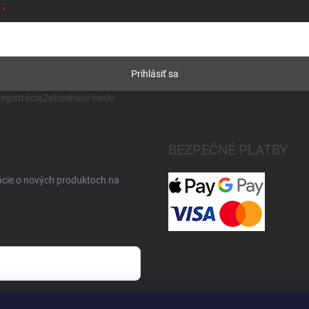
Prihlásiť sa
egistrácia
Zabudnuté heslo
BEZPEČNÉ PLATBY
ácie o nových produktoch na
osobných údajov