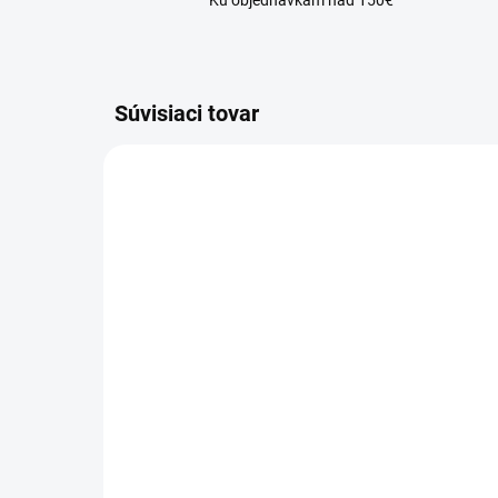
Ku objednávkam nad 150€
Súvisiaci tovar
SKLADOM
Parfumovaná vlasová a
Pa
telová hmla Silk Aura
tel
El
34,90 €