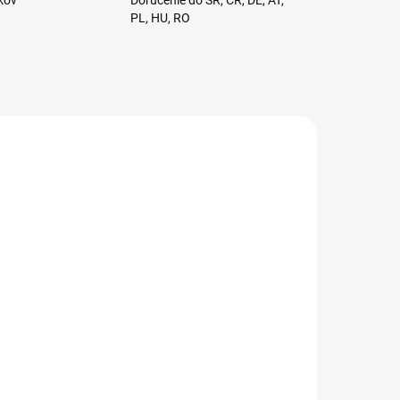
kov
Doručenie do SR, ČR, DE, AT,
PL, HU, RO
ADOM
SKLADOM
a
Parfumovaná vlasová a
tar
telová hmla Vanilla
Extravagance