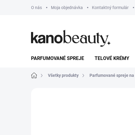
Prejsť
O nás
Moja objednávka
Kontaktný formulár
na
obsah
PARFUMOVANÉ SPREJE
TELOVÉ KRÉMY
Domov
Všetky produkty
Parfumované spreje na v