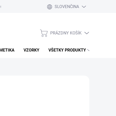
SLOVENČINA
osobných údajov
Používanie cookies
Vyhlásenie o zodpovednost
PRÁZDNY KOŠÍK
NÁKUPNÝ
KOŠÍK
METIKA
VZORKY
VŠETKY PRODUKTY
Pridať do košíka