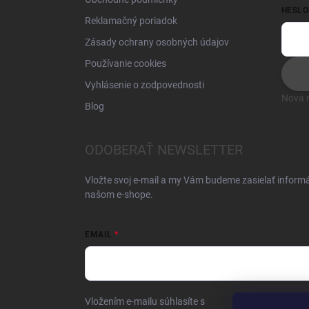
HESLO
Reklamačný poriadok
Zásady ochrany osobných údajov
Používanie cookies
Vyhlásenie o zodpovednosti
Nová r
Blog
ODOBERAŤ NEWSLETTER
Vložte svoj e-mail a my Vám budeme zasielať inform
našom e-shope.
EMAIL
Vložením e-mailu súhlasíte s
podmienkami ochrany 