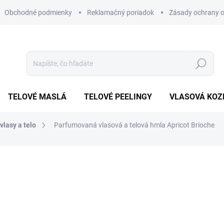
Obchodné podmienky
Reklamačný poriadok
Zásady ochrany 
Hľadať
TELOVÉ MASLÁ
TELOVÉ PEELINGY
VLASOVÁ KOZ
lasy a telo
Parfumovaná vlasová a telová hmla Apricot Brioche
34,90 €
Jednotková
SKLADOM
cena:
−
+