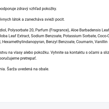
podporuje zdravý vzhľad pokožky.
ívnych látok a zanecháva svieži pocit.
diol, Polysorbate 20, Parfum (Fragrance), Aloe Barbadensis Leaf
 Biloba Leaf Extract, Sodium Benzoate, Potassium Sorbate, Coco-
l, Hexamethylindanopyran, Benzyl Benzoate, Coumarin, Vanillin
rstvu na vlasy alebo pokožku. Vyhnite sa kontaktu s očami a s
poručujeme pretrepať.
nia. Šarža uvedená na obale.