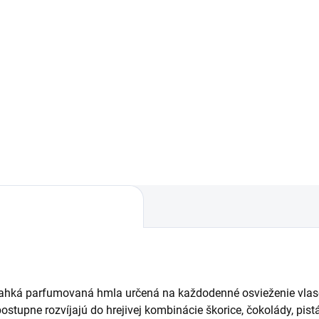
,90 €
Do košíka
Do košíka
Svieža a šťavnatá vôňa, v ktor
sa citrusové tóny červeného
jivá a podmanivá vôňa, v
pomaranča a citrónu prelínajú
ej sa sladký med prelína s
exotickým ovocím a jemnými
enistými tónmi a hlbokým
kvetinovými akordmi. Energic
talovým drevom. Elegantná
kompozícia pre tých, ktorí...
ozícia pre tých, ktorí milujú
nzitu, charakter a...
ahká parfumovaná hmla určená na každodenné osvieženie vlas
tupne rozvíjajú do hrejivej kombinácie škorice, čokolády, pistác