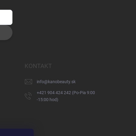
KONTAKT
info
@
kanobeauty.sk
+421 904 424 242 (Po-Pia 9:00
-15:00 hod)