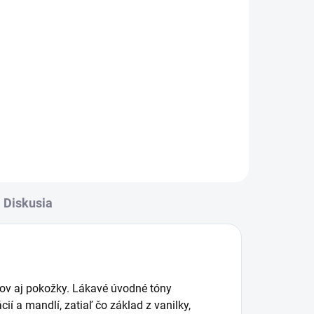
34,90 €
Do košíka
ej
Jemná a návyková vôňa, v ktorej
 s
sa svieže tóny zeleného čaju a
bergamotu prelínajú s krémovou
ká
vanilkou a hrejivými sladkými
tónmi. Elegantná kompozícia pre
tých, ktorí milujú...
Diskusia
ov aj pokožky. Lákavé úvodné tóny
ií a mandlí, zatiaľ čo základ z vanilky,