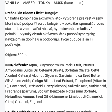
VANILLA – AMBER – TONKA – MUSK (base notes)
Prečo Skin Bloom Elixir™ funguje:
Unikátna kombinácia aktívnych látok vytvorená pre všetky ženy,
ktoré chcú podporiť tvorbu kolagénu v pokožke, spomaliť proces
starnutia a zachovať si zdravú, hydratovanú a mladistvú
pokožku. Vysoký obsah aktívnych látok pôsobí synergicky,
navzájom sa dopĺňajú a podporujú. Tvoje budúce ja sa Ti
poďakuje.
Objem:
300ml
INCI/Zloženie:
Aqua, Butyrospermum Parkii Fruit, Prunus
Amygdalus Dulcis Oil, Cetearyl Olivate, Sorbitan Olivate, Cetyl
Alcohol, Cetearyl Alcohol, Glycerin, Garcinia Indica Seed Butter,
Silk Amino Acids, Ginkgo Biloba Leaf Extract, Tocopherol (Vitamin
E), Panthenol, Citric acid, Benzyl alcohol, Salicylic acid, Sorbic acid,
Fragrance (parfum), Sodium Benzoate, Potassium Sorbate,
Helianthus Annuus Seed Oil, d-Limonene, Linalool, dl-Citronellol,
Citral, Geraniol, Eugenol