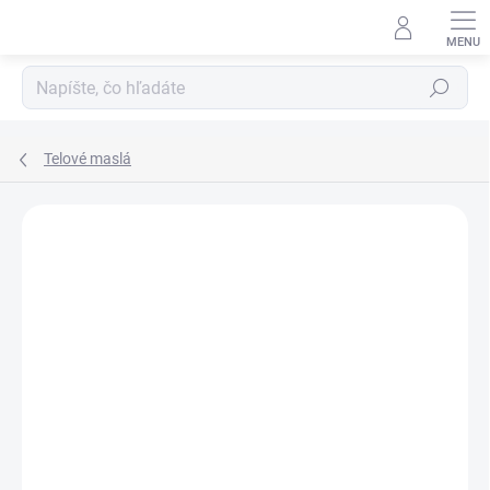
Prejsť
na
obsah
Hľadať
Telové maslá