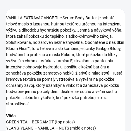
VANILLA EXTRAVAGANCE The Serum Body Butter je bohaté
telové maslo s luxusnou, hutnou textúrou určenou na intenzívnu
výživu a dlhodobú hydratáciu pokožky. Jemná a návyková vôňa,
ktorá zahalí pokožku do teplého, sladko-krémového závoja.
Sofistikovaná, no zároveň nežne zmyselná. Obohatené o náš Skin
Bloom Elixir™, toto telové maslo kombinuje účinky Ginkgo Biloby,
hodvábneho proteínu a masla Kokum, ktoré pokožku do hĺbky
vyživujú a chránia. Vďaka vitamínu E, skvalánu a pantenolu
intenzívne obnovuje hydratáciu, posilňuje kožnú bariéru a
zanecháva pokožku zamatovo hebkú, žiarivú a mladistvú. Hustá,
krémová textúra sa pomaly vstrebáva a vytvára na pokožke
ochranný závoj, ktorý uzamkýna vlhkosť a zanecháva pokožku
hodvábne jemnú po celý deň. Ideálne pre suchú a veľmi suchú
pokožku, alebo kedykoľvek, keď pokožka potrebuje extra
starostlivosť.
Vôňa
GREEN TEA – BERGAMOT (top notes)
YLANG-YLANG – VANILLA – NUTS (middle notes)