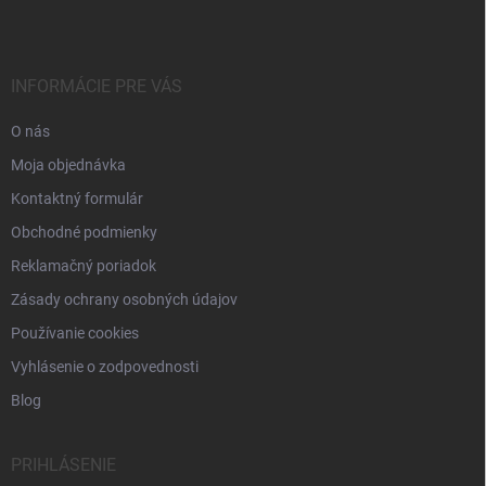
p
ä
t
i
INFORMÁCIE PRE VÁS
e
O nás
Moja objednávka
Kontaktný formulár
Obchodné podmienky
Reklamačný poriadok
Zásady ochrany osobných údajov
Používanie cookies
Vyhlásenie o zodpovednosti
Blog
PRIHLÁSENIE