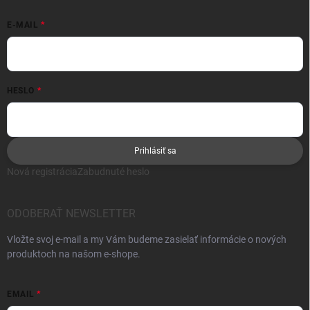
E-MAIL
HESLO
Prihlásiť sa
Nová registrácia
Zabudnuté heslo
ODOBERAŤ NEWSLETTER
Vložte svoj e-mail a my Vám budeme zasielať informácie o nových
produktoch na našom e-shope.
EMAIL