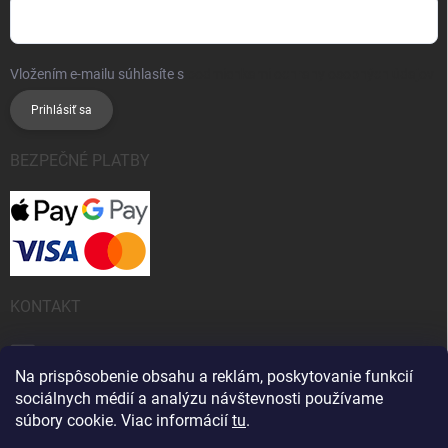
Vložením e-mailu súhlasíte s
podmienkami ochrany osobných údajov
Prihlásiť sa
BEZPEČNÉ PLATBY
KONTAKT
info
@
kanobeauty.sk
Na prispôsobenie obsahu a reklám, poskytovanie funkcií
+421 904 424 242 (Po-Pia 9:00 -15:00 hod)
sociálnych médií a analýzu návštevnosti používame
súbory cookie. Viac informácií
tu
.