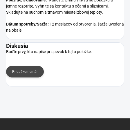
Použitie/Skladovanie:
Naneste jemnú vrstvu na pokožku a
jemne rozotrite. Vyhnite sa kontaktu s očami a sliznicami.
Skladujte na suchom a tmavom mieste izbovej teploty.
Dátum spotreby/Šarža:
12 mesiacov od otvorenia, šarža uvedená
na obale
Diskusia
Buďte prvý, kto napíše príspevok k tejto položke.
Pridať komentár
Z
á