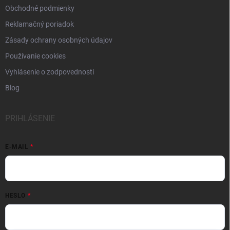
Obchodné podmienky
Reklamačný poriadok
Zásady ochrany osobných údajov
Používanie cookies
Vyhlásenie o zodpovednosti
Blog
PRIHLÁSENIE
E-MAIL
HESLO