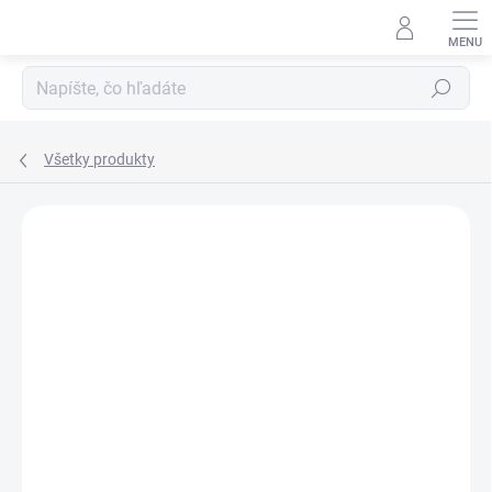
Prejsť
na
obsah
Hľadať
Všetky produkty