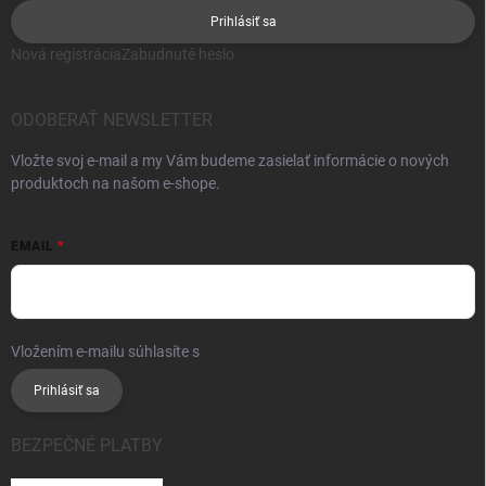
Prihlásiť sa
Nová registrácia
Zabudnuté heslo
ODOBERAŤ NEWSLETTER
Vložte svoj e-mail a my Vám budeme zasielať informácie o nových
produktoch na našom e-shope.
EMAIL
Vložením e-mailu súhlasíte s
podmienkami ochrany osobných údajov
Prihlásiť sa
BEZPEČNÉ PLATBY