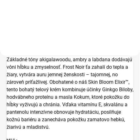
Set Frost Noir. Dva kroky, jeden
Je to premyslený rituál, ktorý
výsledok. Tento set kombinuje
spája jemnú exfoliáciu s
jemnú exfoliáciu v sprche a
účinnými aktívnymi látkami –
následnú výživu pokožky telovým
rovnakými, aké nájdeš aj v...
krémom. Starostlivosť, ktorá dáva
zmysel od prvého...
Základné tóny akigalawoodu, ambry a labdana dodávajú
vôni hĺbku a zmyselnosť. Frost Noir ťa zahalí do tepla a
žiary, vytvára auru jemnej ženskosti – tajomnej, no
zároveň príťažlivej. Obohatené o náš Skin Bloom Elixir™,
tento bohatý telový krém kombinuje účinky Ginkgo Biloby,
hodvábneho proteínu a masla Kokum, ktoré pokožku do
hĺbky vyživujú a chránia. Vďaka vitamínu E, skvalánu a
pantenolu intenzívne obnovuje hydratáciu, posilňuje
kožnú bariéru a zanecháva pokožku zamatovo hebkú,
žiarivú a mladistvú.