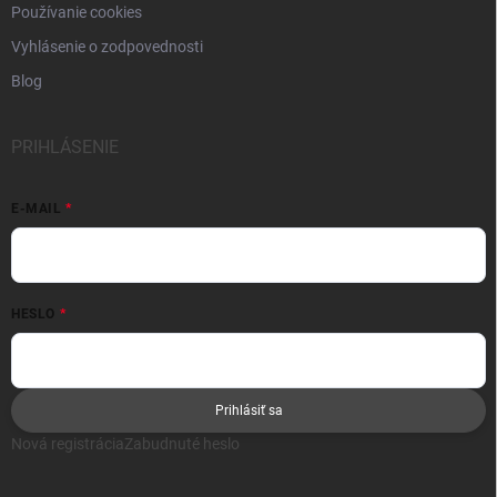
Používanie cookies
Vyhlásenie o zodpovednosti
Blog
PRIHLÁSENIE
E-MAIL
HESLO
Prihlásiť sa
Nová registrácia
Zabudnuté heslo