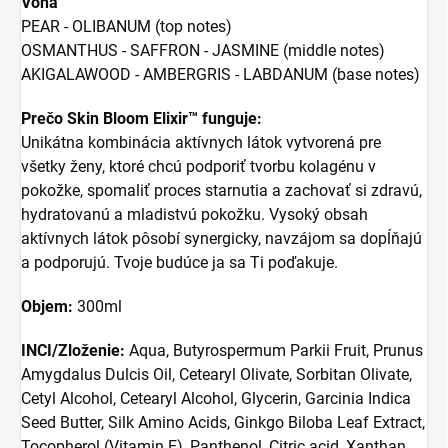
Vôňa
PEAR - OLIBANUM (top notes)
OSMANTHUS - SAFFRON - JASMINE (middle notes)
AKIGALAWOOD - AMBERGRIS - LABDANUM (base notes)
Prečo Skin Bloom Elixir™ funguje:
Unikátna kombinácia aktívnych látok vytvorená pre
všetky ženy, ktoré chcú podporiť tvorbu kolagénu v
pokožke, spomaliť proces starnutia a zachovať si zdravú,
hydratovanú a mladistvú pokožku. Vysoký obsah
aktívnych látok pôsobí synergicky, navzájom sa dopĺňajú
a podporujú. Tvoje budúce ja sa Ti poďakuje.
Objem:
300ml
INCI/Zloženie:
Aqua, Butyrospermum Parkii Fruit, Prunus
Amygdalus Dulcis Oil, Cetearyl Olivate, Sorbitan Olivate,
Cetyl Alcohol, Cetearyl Alcohol, Glycerin, Garcinia Indica
Seed Butter, Silk Amino Acids, Ginkgo Biloba Leaf Extract,
Tocopherol (Vitamin E), Panthenol, Citric acid, Xanthan