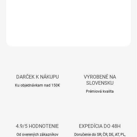
olibanum, ktorá plynulo prechádza do srdca z osmantusu,
šafranu a jazmínu.
DETAILNÉ INFORMÁCIE
OPÝTAŤ SA
STRÁŽIŤ
DARČEK K NÁKUPU
VYROBENÉ NA
SLOVENSKU
Ku objednávkam nad 150€
Prémiová kvalita
4.9/5 HODNOTENIE
EXPEDÍCIA DO 48H
Od overených zákazníkov
Doručenie do SR, ČR, DE, AT, PL,