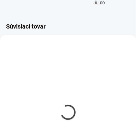
HU, RO
Súvisiaci tovar
POSLEDNÉ KUSY
POSLEDNÉ KUSY
Telový peeling Frost Noir
Set Krém + Peeling Frost
Noir
21,90 €
48,90 €
Do košíka
Do košíka
KANOBEAUTY - THE BODY SCRUB
je viac než len sprchový peeling.