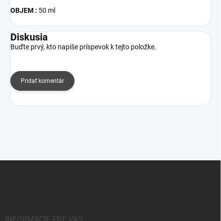
OBJEM :
50 ml
Diskusia
Buďte prvý, kto napíše príspevok k tejto položke.
Pridať komentár
Z
á
p
ä
t
i
INFORMÁCIE PRE VÁS