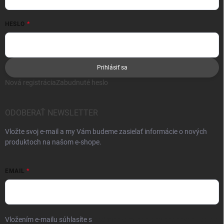
HESLO
Prihlásiť sa
Nová registrácia
Zabudnuté heslo
ODOBERAŤ NEWSLETTER
Vložte svoj e-mail a my Vám budeme zasielať informácie o nových
produktoch na našom e-shope.
EMAIL
Vložením e-mailu súhlasíte s
podmienkami ochrany osobných údajov