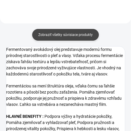
silnejšiemu a zdravšie
pôsobiacemu...
Zobraziť všetky súvisiace produkty
Fermentovaný avokádový olej predstavuje modernú formu
prírodnej starostlivosti o pleť a vlasy. Vďaka procesu fermentácie
získava ľahšiu textúru a lepšiu vstrebateľnosť, pričom si
zachováva svoje prirodzené vyživujúce vlastnosti. Je vhodný na
každodennú starostlivosť o pokožku tela, tváre aj vlasov.
Fermentáciou sa mení štruktúra oleja, vďaka čomu sa ľahšie
rozotiera a pôsobí bez pocitu zaťaženia. Pomáha zjemňovať
pokožku, podporuje jej pružnosť a prispieva k zdravému vzhľadu
vlasov. Ľahko sa vstrebáva a nezanecháva mastný film.
HLAVNÉ BENEFITY :
Podpora výživy a hydratácie pokožky,
Pomáha zjemňovať a vyhladzovať pleť, Podpora pružnosti a
prirodzenej vitality pokožky, Prispieva k hebkosti a lesku vlasov,