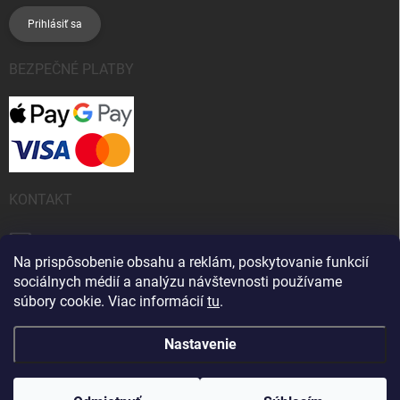
Prihlásiť sa
BEZPEČNÉ PLATBY
KONTAKT
info
@
kanobeauty.sk
Na prispôsobenie obsahu a reklám, poskytovanie funkcií
+421 904 424 242 (Po-Pia 9:00 -15:00 hod)
sociálnych médií a analýzu návštevnosti používame
súbory cookie. Viac informácií
tu
.
Nastavenie
Copyright 2026
Kano Beauty
. Všetky práva vyhradené.
Upraviť nastavenie
cookies