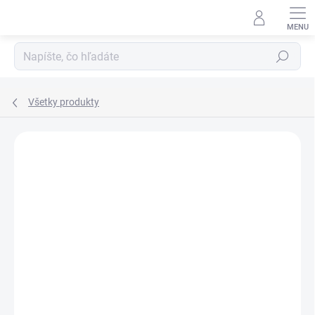
Prejsť
na
obsah
Hľadať
Všetky produkty