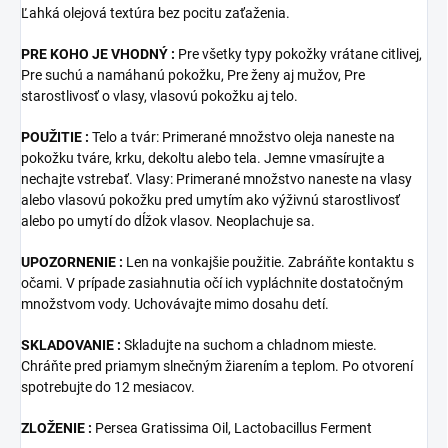
Ľahká olejová textúra bez pocitu zaťaženia.
PRE KOHO JE VHODNÝ :
Pre všetky typy pokožky vrátane citlivej,
Pre suchú a namáhanú pokožku, Pre ženy aj mužov, Pre
starostlivosť o vlasy, vlasovú pokožku aj telo.
POUŽITIE :
Telo a tvár: Primerané množstvo oleja naneste na
pokožku tváre, krku, dekoltu alebo tela. Jemne vmasírujte a
nechajte vstrebať. Vlasy: Primerané množstvo naneste na vlasy
alebo vlasovú pokožku pred umytím ako výživnú starostlivosť
alebo po umytí do dĺžok vlasov. Neoplachuje sa.
UPOZORNENIE :
Len na vonkajšie použitie. Zabráňte kontaktu s
očami. V prípade zasiahnutia očí ich vypláchnite dostatočným
množstvom vody. Uchovávajte mimo dosahu detí.
SKLADOVANIE :
Skladujte na suchom a chladnom mieste.
Chráňte pred priamym slnečným žiarením a teplom. Po otvorení
spotrebujte do 12 mesiacov.
ZLOŽENIE :
Persea Gratissima Oil, Lactobacillus Ferment